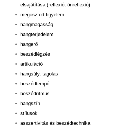
elsajátítása (reflexió, önreflexió)
megosztott figyelem
hangmagasság
hangterjedelem
hangerő
beszédlégzés
artikuláció
h
angsúly, tagolás
beszédtempó
beszédritmus
hangszín
stílusok
asszertivitás és beszédtechnika