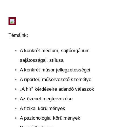
Témáink:
A konkrét médium, sajtóorgánum
sajátosságai, stílusa
A konkrét műsor jellegzetességei
A riporter, műsorvezető személye
„A hír” kérdéseire adandó válaszok
Az üzenet megtervezése
A fizikai körülmények
A pszichológiai körülmények