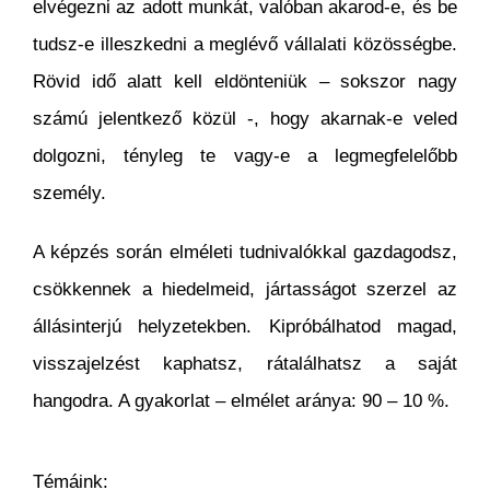
elvégezni az adott munkát, valóban akarod-e, és be
tudsz-e illeszkedni a meglévő vállalati közösségbe.
Rövid idő alatt kell eldönteniük – sokszor nagy
számú jelentkező közül -, hogy akarnak-e veled
dolgozni, tényleg te vagy-e a legmegfelelőbb
személy.
A képzés során elméleti tudnivalókkal gazdagodsz,
csökkennek a hiedelmeid, jártasságot szerzel az
állásinterjú helyzetekben. Kipróbálhatod magad,
visszajelzést kaphatsz, rátalálhatsz a saját
hangodra. A gyakorlat – elmélet aránya: 90 – 10 %.
Témáink: