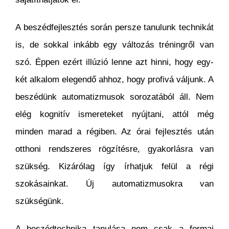
A beszédfejlesztés során persze tanulunk technikát
is, de sokkal inkább egy változás tréningről van
szó. Éppen ezért illúzió lenne azt hinni, hogy egy-
két alkalom elegendő ahhoz, hogy profivá váljunk. A
beszédünk automatizmusok sorozatából áll. Nem
elég kognitív ismereteket nyújtani, attól még
minden marad a régiben. Az órai fejlesztés után
otthoni rendszeres rögzítésre, gyakorlásra van
szükség. Kizárólag így írhatjuk felül a régi
szokásainkat. Új automatizmusokra van
szükségünk.
A beszédtechnika tanulása nem csak a formai