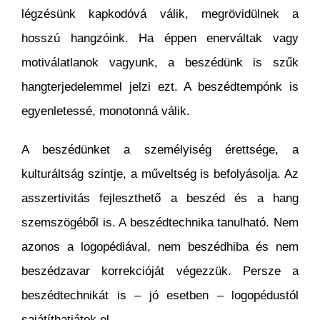
légzésünk kapkodóvá válik, megrövidülnek a
hosszú hangzóink. Ha éppen enerváltak vagy
motiválatlanok vagyunk, a beszédünk is szűk
hangterjedelemmel jelzi ezt. A beszédtempónk is
egyenletessé, monotonná válik.
A beszédünket a személyiség érettsége, a
kulturáltság szintje, a műveltség is befolyásolja. Az
asszertivitás fejleszthető a beszéd és a hang
szemszögéből is. A beszédtechnika tanulható. Nem
azonos a logopédiával, nem beszédhiba és nem
beszédzavar korrekcióját végezzük. Persze a
beszédtechnikát is – jó esetben – logopédustól
sajátíthatjátok el.